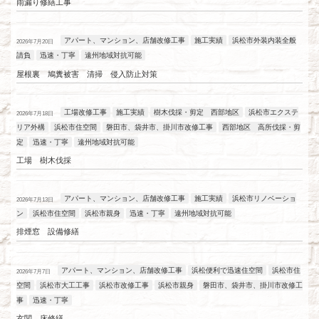
雨漏り修繕工事
アパート、マンション、店舗改修工事
施工実績
浜松市外装内装全般
2026年7月20日
請負
迅速・丁寧
遠州地域対抗可能
屋根裏 鳩糞被害 清掃 侵入防止対策
工場改修工事
施工実績
樹木伐採・剪定 西部地区
浜松市エクステ
2026年7月18日
リア外構
浜松市住空間
磐田市、袋井市、掛川市改修工事
西部地区 高所伐採・剪
定
迅速・丁寧
遠州地域対抗可能
工場 樹木伐採
アパート、マンション、店舗改修工事
施工実績
浜松市リノベーショ
2026年7月13日
ン
浜松市住空間
浜松市親身
迅速・丁寧
遠州地域対抗可能
排煙窓 設備修繕
アパート、マンション、店舗改修工事
浜松便利で迅速住空間
浜松市住
2026年7月7日
空間
浜松市大工工事
浜松市改修工事
浜松市親身
磐田市、袋井市、掛川市改修工
事
迅速・丁寧
玄関 床修繕