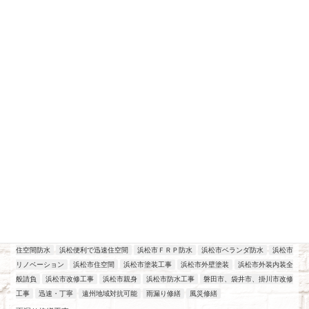
最近の投稿
アパート、マンション、店舗改修工事
工場改修工事
施工実績
浜松
2026年7月21日
住空間防水
浜松便利で迅速住空間
浜松市ＦＲＰ防水
浜松市ベランダ防水
浜松市
リノベーション
浜松市住空間
浜松市塗装工事
浜松市外壁塗装
浜松市外装内装全
般請負
浜松市改修工事
浜松市親身
浜松市防水工事
磐田市、袋井市、掛川市改修
工事
迅速・丁寧
遠州地域対抗可能
雨漏り修繕
風災修繕