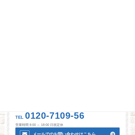
住空間はご依頼頂いた細かな要望やリクエストを、つながりの
強い一流の職人たちへしっかり正確に伝え、最終的な仕上がり
イメージを職人達と共有していきます。
常に現場管理・状況把握を行っていきますので急なトラブルに
も迅速に対応いたします。
併せて当社のこだわりもご覧下さい。
無料見積もり・無料診断！
0120-7109-56
TEL
営業時間 8:00 ～ 18:00 日祝定休
メールでのお問い合わせはこちら