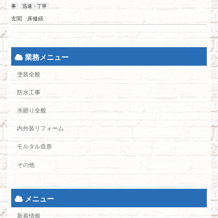
事
迅速・丁寧
玄関 床修繕
業務メニュー
塗装全般
防水工事
水廻り全般
内外装リフォーム
モルタル造形
その他
メニュー
新着情報