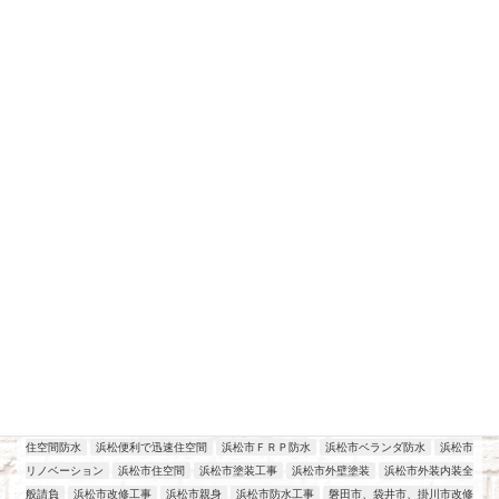
最近の投稿
アパート、マンション、店舗改修工事
工場改修工事
施工実績
浜松
2026年7月21日
住空間防水
浜松便利で迅速住空間
浜松市ＦＲＰ防水
浜松市ベランダ防水
浜松市
リノベーション
浜松市住空間
浜松市塗装工事
浜松市外壁塗装
浜松市外装内装全
般請負
浜松市改修工事
浜松市親身
浜松市防水工事
磐田市、袋井市、掛川市改修