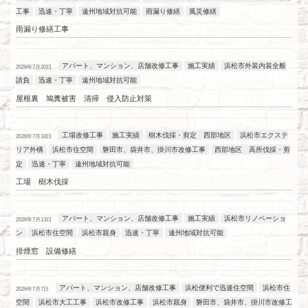
工事
迅速・丁寧
遠州地域対抗可能
雨漏り修繕
風災修繕
雨漏り修繕工事
アパート、マンション、店舗改修工事
施工実績
浜松市外装内装全般
2026年7月20日
請負
迅速・丁寧
遠州地域対抗可能
屋根裏 鳩糞被害 清掃 侵入防止対策
工場改修工事
施工実績
樹木伐採・剪定 西部地区
浜松市エクステ
2026年7月18日
リア外構
浜松市住空間
磐田市、袋井市、掛川市改修工事
西部地区 高所伐採・剪
定
迅速・丁寧
遠州地域対抗可能
工場 樹木伐採
アパート、マンション、店舗改修工事
施工実績
浜松市リノベーショ
2026年7月13日
ン
浜松市住空間
浜松市親身
迅速・丁寧
遠州地域対抗可能
排煙窓 設備修繕
アパート、マンション、店舗改修工事
浜松便利で迅速住空間
浜松市住
2026年7月7日
空間
浜松市大工工事
浜松市改修工事
浜松市親身
磐田市、袋井市、掛川市改修工