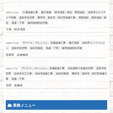
工場改修工事
施工実績
樹木伐採・剪定 西部地区
浜松市エクステ
2026年7月18日
リア外構
浜松市住空間
磐田市、袋井市、掛川市改修工事
西部地区 高所伐採・剪
定
迅速・丁寧
遠州地域対抗可能
工場 樹木伐採
アパート、マンション、店舗改修工事
施工実績
浜松市リノベーショ
2026年7月13日
ン
浜松市住空間
浜松市親身
迅速・丁寧
遠州地域対抗可能
排煙窓 設備修繕
アパート、マンション、店舗改修工事
浜松便利で迅速住空間
浜松市住
2026年7月7日
空間
浜松市大工工事
浜松市改修工事
浜松市親身
磐田市、袋井市、掛川市改修工
事
迅速・丁寧
玄関 床修繕
業務メニュー