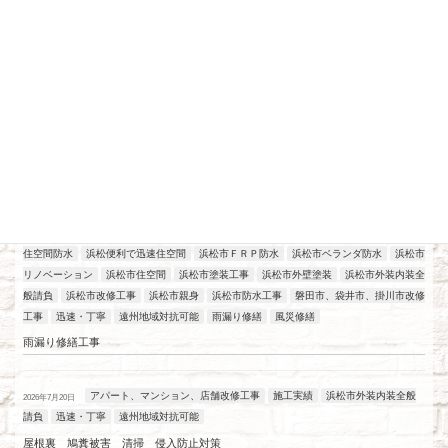
最近の投稿
アパート、マンション、店舗改修工事
工場改修工事
施工実績
浜松
2026年7月21日
住空間防水
浜松便利で迅速住空間
浜松市ＦＲＰ防水
浜松市ベランダ防水
浜松市
リノベーション
浜松市住空間
浜松市塗装工事
浜松市外壁塗装
浜松市外装内装全
般請負
浜松市改修工事
浜松市親身
浜松市防水工事
磐田市、袋井市、掛川市改修
工事
迅速・丁寧
遠州地域対抗可能
雨漏り修繕
風災修繕
雨漏り修繕工事
アパート、マンション、店舗改修工事
施工実績
浜松市外装内装全般
2026年7月20日
請負
迅速・丁寧
遠州地域対抗可能
屋根裏 鳩糞被害 清掃 侵入防止対策