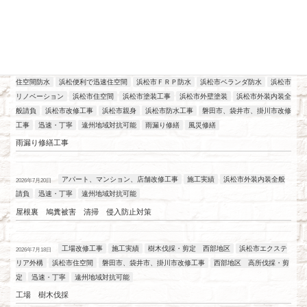
最近の投稿
アパート、マンション、店舗改修工事
工場改修工事
施工実績
浜松
2026年7月21日
住空間防水
浜松便利で迅速住空間
浜松市ＦＲＰ防水
浜松市ベランダ防水
浜松市
リノベーション
浜松市住空間
浜松市塗装工事
浜松市外壁塗装
浜松市外装内装全
般請負
浜松市改修工事
浜松市親身
浜松市防水工事
磐田市、袋井市、掛川市改修
工事
迅速・丁寧
遠州地域対抗可能
雨漏り修繕
風災修繕
雨漏り修繕工事
アパート、マンション、店舗改修工事
施工実績
浜松市外装内装全般
2026年7月20日
請負
迅速・丁寧
遠州地域対抗可能
屋根裏 鳩糞被害 清掃 侵入防止対策
工場改修工事
施工実績
樹木伐採・剪定 西部地区
浜松市エクステ
2026年7月18日
リア外構
浜松市住空間
磐田市、袋井市、掛川市改修工事
西部地区 高所伐採・剪
定
迅速・丁寧
遠州地域対抗可能
工場 樹木伐採