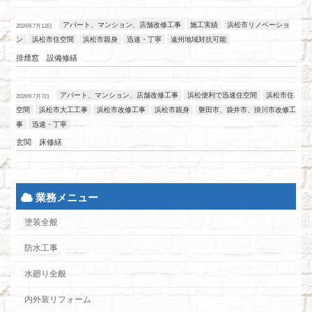
アパート、マンション、店舗改修工事
施工実績
浜松市リノベーショ
2026年7月13日
ン
浜松市住空間
浜松市親身
迅速・丁寧
遠州地域対抗可能
排煙窓 設備修繕
アパート、マンション、店舗改修工事
浜松便利で迅速住空間
浜松市住
2026年7月7日
空間
浜松市大工工事
浜松市改修工事
浜松市親身
磐田市、袋井市、掛川市改修工
事
迅速・丁寧
玄関 床修繕
業務メニュー
塗装全般
防水工事
水廻り全般
内外装リフォーム