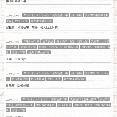
雨漏り修繕工事
アパート、マンション、店舗改修工事
施工実績
浜松市外装内装全般
2026年7月20日
請負
迅速・丁寧
遠州地域対抗可能
屋根裏 鳩糞被害 清掃 侵入防止対策
工場改修工事
施工実績
樹木伐採・剪定 西部地区
浜松市エクステ
2026年7月18日
リア外構
浜松市住空間
磐田市、袋井市、掛川市改修工事
西部地区 高所伐採・剪
定
迅速・丁寧
遠州地域対抗可能
工場 樹木伐採
アパート、マンション、店舗改修工事
施工実績
浜松市リノベーショ
2026年7月13日
ン
浜松市住空間
浜松市親身
迅速・丁寧
遠州地域対抗可能
排煙窓 設備修繕
アパート、マンション、店舗改修工事
浜松便利で迅速住空間
浜松市住
2026年7月7日
空間
浜松市大工工事
浜松市改修工事
浜松市親身
磐田市、袋井市、掛川市改修工
事
迅速・丁寧