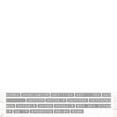
最近の投稿
アパート、マンション、店舗改修工事
工場改修工事
施工実績
浜松
2026年7月21日
住空間防水
浜松便利で迅速住空間
浜松市ＦＲＰ防水
浜松市ベランダ防水
浜松市
リノベーション
浜松市住空間
浜松市塗装工事
浜松市外壁塗装
浜松市外装内装全
般請負
浜松市改修工事
浜松市親身
浜松市防水工事
磐田市、袋井市、掛川市改修
工事
迅速・丁寧
遠州地域対抗可能
雨漏り修繕
風災修繕