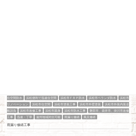
最近の投稿
アパート、マンション、店舗改修工事
工場改修工事
施工実績
浜松
2026年7月21日
住空間防水
浜松便利で迅速住空間
浜松市ＦＲＰ防水
浜松市ベランダ防水
浜松市
リノベーション
浜松市住空間
浜松市塗装工事
浜松市外壁塗装
浜松市外装内装全
般請負
浜松市改修工事
浜松市親身
浜松市防水工事
磐田市、袋井市、掛川市改修
工事
迅速・丁寧
遠州地域対抗可能
雨漏り修繕
風災修繕
雨漏り修繕工事