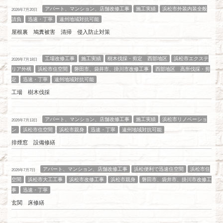
アパート、マンション、店舗改修工事
施工実績
浜松市外装内装全般
2026年7月20日
請負
迅速・丁寧
遠州地域対抗可能
屋根裏 鳩糞被害 清掃 侵入防止対策
工場改修工事
施工実績
樹木伐採・剪定 西部地区
浜松市エクステ
2026年7月18日
リア外構
浜松市住空間
磐田市、袋井市、掛川市改修工事
西部地区 高所伐採・剪
定
迅速・丁寧
遠州地域対抗可能
工場 樹木伐採
アパート、マンション、店舗改修工事
施工実績
浜松市リノベーショ
2026年7月13日
ン
浜松市住空間
浜松市親身
迅速・丁寧
遠州地域対抗可能
排煙窓 設備修繕
アパート、マンション、店舗改修工事
浜松便利で迅速住空間
浜松市住
2026年7月7日
空間
浜松市大工工事
浜松市改修工事
浜松市親身
磐田市、袋井市、掛川市改修工
事
迅速・丁寧
玄関 床修繕