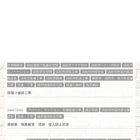
最近の投稿
アパート、マンション、店舗改修工事
工場改修工事
施工実績
浜松
2026年7月21日
住空間防水
浜松便利で迅速住空間
浜松市ＦＲＰ防水
浜松市ベランダ防水
浜松市
リノベーション
浜松市住空間
浜松市塗装工事
浜松市外壁塗装
浜松市外装内装全
般請負
浜松市改修工事
浜松市親身
浜松市防水工事
磐田市、袋井市、掛川市改修
工事
迅速・丁寧
遠州地域対抗可能
雨漏り修繕
風災修繕
雨漏り修繕工事
アパート、マンション、店舗改修工事
施工実績
浜松市外装内装全般
2026年7月20日
請負
迅速・丁寧
遠州地域対抗可能
屋根裏 鳩糞被害 清掃 侵入防止対策