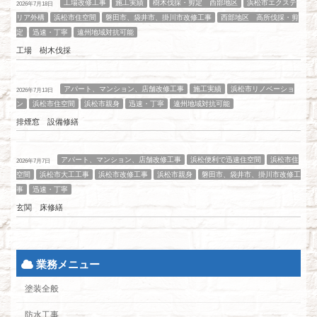
工場改修工事
施工実績
樹木伐採・剪定 西部地区
浜松市エクステ
2026年7月18日
リア外構
浜松市住空間
磐田市、袋井市、掛川市改修工事
西部地区 高所伐採・剪
定
迅速・丁寧
遠州地域対抗可能
工場 樹木伐採
アパート、マンション、店舗改修工事
施工実績
浜松市リノベーショ
2026年7月13日
ン
浜松市住空間
浜松市親身
迅速・丁寧
遠州地域対抗可能
排煙窓 設備修繕
アパート、マンション、店舗改修工事
浜松便利で迅速住空間
浜松市住
2026年7月7日
空間
浜松市大工工事
浜松市改修工事
浜松市親身
磐田市、袋井市、掛川市改修工
事
迅速・丁寧
玄関 床修繕
業務メニュー
塗装全般
防水工事