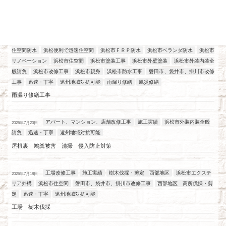
最近の投稿
アパート、マンション、店舗改修工事
工場改修工事
施工実績
浜松
2026年7月21日
住空間防水
浜松便利で迅速住空間
浜松市ＦＲＰ防水
浜松市ベランダ防水
浜松市
リノベーション
浜松市住空間
浜松市塗装工事
浜松市外壁塗装
浜松市外装内装全
般請負
浜松市改修工事
浜松市親身
浜松市防水工事
磐田市、袋井市、掛川市改修
工事
迅速・丁寧
遠州地域対抗可能
雨漏り修繕
風災修繕
雨漏り修繕工事
アパート、マンション、店舗改修工事
施工実績
浜松市外装内装全般
2026年7月20日
請負
迅速・丁寧
遠州地域対抗可能
屋根裏 鳩糞被害 清掃 侵入防止対策
工場改修工事
施工実績
樹木伐採・剪定 西部地区
浜松市エクステ
2026年7月18日
リア外構
浜松市住空間
磐田市、袋井市、掛川市改修工事
西部地区 高所伐採・剪
定
迅速・丁寧
遠州地域対抗可能
工場 樹木伐採