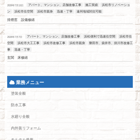
アパート、マンション、店舗改修工事
施工実績
浜松市リノベーショ
2026年7月13日
ン
浜松市住空間
浜松市親身
迅速・丁寧
遠州地域対抗可能
排煙窓 設備修繕
アパート、マンション、店舗改修工事
浜松便利で迅速住空間
浜松市住
2026年7月7日
空間
浜松市大工工事
浜松市改修工事
浜松市親身
磐田市、袋井市、掛川市改修工
事
迅速・丁寧
玄関 床修繕
業務メニュー
塗装全般
防水工事
水廻り全般
内外装リフォーム
モルタル造形