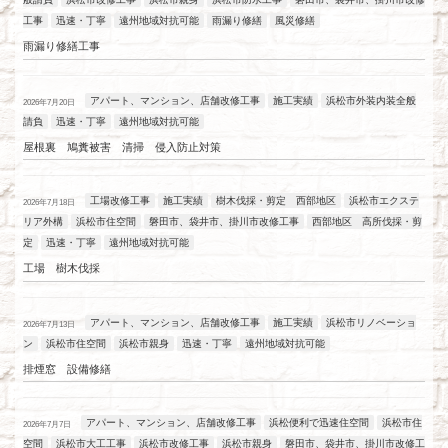
工事
迅速・丁寧
遠州地域対抗可能
雨漏り修繕
風災修繕
雨漏り修繕工事
アパート、マンション、店舗改修工事
施工実績
浜松市外装内装全般
2026年7月20日
請負
迅速・丁寧
遠州地域対抗可能
屋根裏 鳩糞被害 清掃 侵入防止対策
工場改修工事
施工実績
樹木伐採・剪定 西部地区
浜松市エクステ
2026年7月18日
リア外構
浜松市住空間
磐田市、袋井市、掛川市改修工事
西部地区 高所伐採・剪
定
迅速・丁寧
遠州地域対抗可能
工場 樹木伐採
アパート、マンション、店舗改修工事
施工実績
浜松市リノベーショ
2026年7月13日
ン
浜松市住空間
浜松市親身
迅速・丁寧
遠州地域対抗可能
排煙窓 設備修繕
アパート、マンション、店舗改修工事
浜松便利で迅速住空間
浜松市住
2026年7月7日
空間
浜松市大工工事
浜松市改修工事
浜松市親身
磐田市、袋井市、掛川市改修工