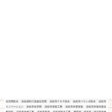
最近の投稿
アパート、マンション、店舗改修工事
工場改修工事
施工実績
浜松
2026年7月21日
住空間防水
浜松便利で迅速住空間
浜松市ＦＲＰ防水
浜松市ベランダ防水
浜松市
リノベーション
浜松市住空間
浜松市塗装工事
浜松市外壁塗装
浜松市外装内装全
般請負
浜松市改修工事
浜松市親身
浜松市防水工事
磐田市、袋井市、掛川市改修