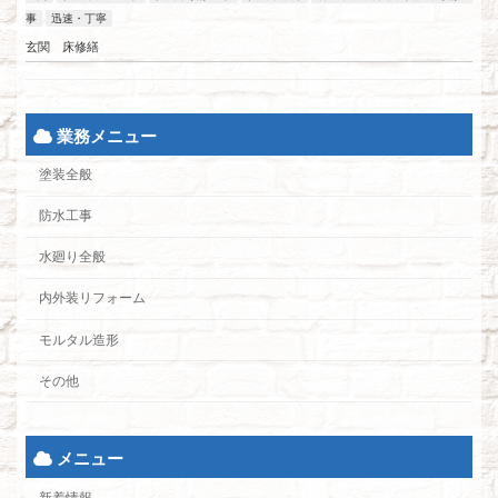
事
迅速・丁寧
玄関 床修繕
業務メニュー
塗装全般
防水工事
水廻り全般
内外装リフォーム
モルタル造形
その他
メニュー
新着情報