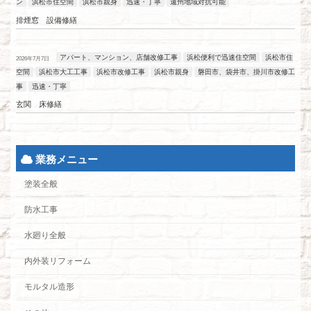
ン
浜松市住空間
浜松市親身
迅速・丁寧
遠州地域対抗可能
排煙窓 設備修繕
アパート、マンション、店舗改修工事
浜松便利で迅速住空間
浜松市住
2026年7月7日
空間
浜松市大工工事
浜松市改修工事
浜松市親身
磐田市、袋井市、掛川市改修工
事
迅速・丁寧
玄関 床修繕
業務メニュー
塗装全般
防水工事
水廻り全般
内外装リフォーム
モルタル造形