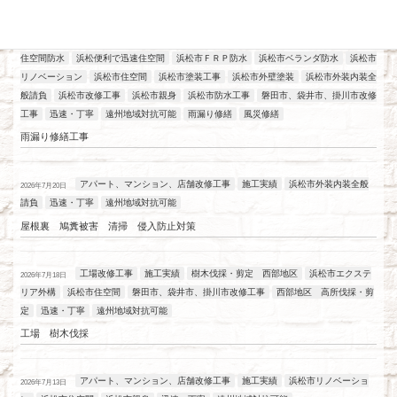
最近の投稿
アパート、マンション、店舗改修工事
工場改修工事
施工実績
浜松
2026年7月21日
住空間防水
浜松便利で迅速住空間
浜松市ＦＲＰ防水
浜松市ベランダ防水
浜松市
リノベーション
浜松市住空間
浜松市塗装工事
浜松市外壁塗装
浜松市外装内装全
般請負
浜松市改修工事
浜松市親身
浜松市防水工事
磐田市、袋井市、掛川市改修
工事
迅速・丁寧
遠州地域対抗可能
雨漏り修繕
風災修繕
雨漏り修繕工事
アパート、マンション、店舗改修工事
施工実績
浜松市外装内装全般
2026年7月20日
請負
迅速・丁寧
遠州地域対抗可能
屋根裏 鳩糞被害 清掃 侵入防止対策
工場改修工事
施工実績
樹木伐採・剪定 西部地区
浜松市エクステ
2026年7月18日
リア外構
浜松市住空間
磐田市、袋井市、掛川市改修工事
西部地区 高所伐採・剪
定
迅速・丁寧
遠州地域対抗可能
工場 樹木伐採
アパート、マンション、店舗改修工事
施工実績
浜松市リノベーショ
2026年7月13日