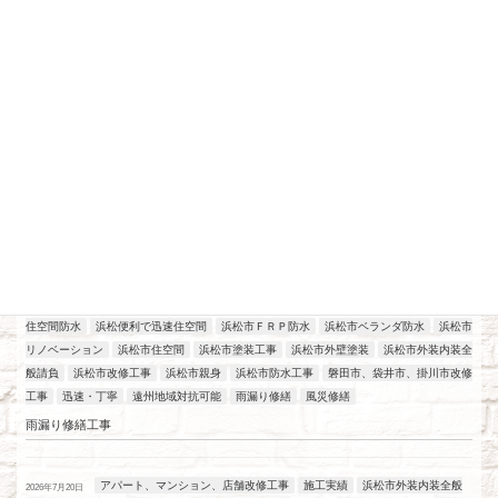
最近の投稿
アパート、マンション、店舗改修工事
工場改修工事
施工実績
浜松
2026年7月21日
住空間防水
浜松便利で迅速住空間
浜松市ＦＲＰ防水
浜松市ベランダ防水
浜松市
リノベーション
浜松市住空間
浜松市塗装工事
浜松市外壁塗装
浜松市外装内装全
般請負
浜松市改修工事
浜松市親身
浜松市防水工事
磐田市、袋井市、掛川市改修
工事
迅速・丁寧
遠州地域対抗可能
雨漏り修繕
風災修繕
雨漏り修繕工事
アパート、マンション、店舗改修工事
施工実績
浜松市外装内装全般
2026年7月20日