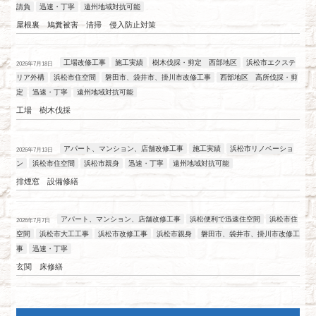
請負
迅速・丁寧
遠州地域対抗可能
屋根裏 鳩糞被害 清掃 侵入防止対策
工場改修工事
施工実績
樹木伐採・剪定 西部地区
浜松市エクステ
2026年7月18日
リア外構
浜松市住空間
磐田市、袋井市、掛川市改修工事
西部地区 高所伐採・剪
定
迅速・丁寧
遠州地域対抗可能
工場 樹木伐採
アパート、マンション、店舗改修工事
施工実績
浜松市リノベーショ
2026年7月13日
ン
浜松市住空間
浜松市親身
迅速・丁寧
遠州地域対抗可能
排煙窓 設備修繕
アパート、マンション、店舗改修工事
浜松便利で迅速住空間
浜松市住
2026年7月7日
空間
浜松市大工工事
浜松市改修工事
浜松市親身
磐田市、袋井市、掛川市改修工
事
迅速・丁寧
玄関 床修繕