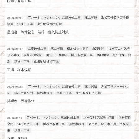
雨漏り修繕工事
アパート、マンション、店舗改修工事
施工実績
浜松市外装内装全般
2026年7月20日
請負
迅速・丁寧
遠州地域対抗可能
屋根裏 鳩糞被害 清掃 侵入防止対策
工場改修工事
施工実績
樹木伐採・剪定 西部地区
浜松市エクステ
2026年7月18日
リア外構
浜松市住空間
磐田市、袋井市、掛川市改修工事
西部地区 高所伐採・剪
定
迅速・丁寧
遠州地域対抗可能
工場 樹木伐採
アパート、マンション、店舗改修工事
施工実績
浜松市リノベーショ
2026年7月13日
ン
浜松市住空間
浜松市親身
迅速・丁寧
遠州地域対抗可能
排煙窓 設備修繕
アパート、マンション、店舗改修工事
浜松便利で迅速住空間
浜松市住
2026年7月7日
空間
浜松市大工工事
浜松市改修工事
浜松市親身
磐田市、袋井市、掛川市改修工
事
迅速・丁寧
玄関 床修繕