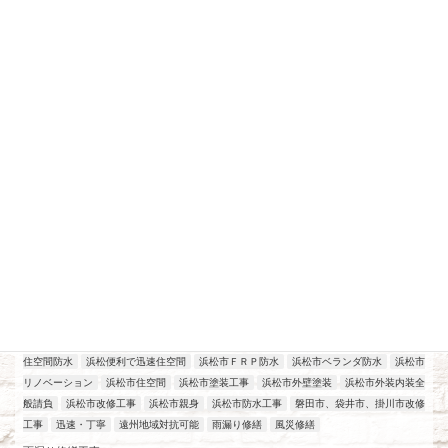
最近の投稿
アパート、マンション、店舗改修工事
工場改修工事
施工実績
浜松
2026年7月21日
住空間防水
浜松便利で迅速住空間
浜松市ＦＲＰ防水
浜松市ベランダ防水
浜松市
リノベーション
浜松市住空間
浜松市塗装工事
浜松市外壁塗装
浜松市外装内装全
般請負
浜松市改修工事
浜松市親身
浜松市防水工事
磐田市、袋井市、掛川市改修
工事
迅速・丁寧
遠州地域対抗可能
雨漏り修繕
風災修繕