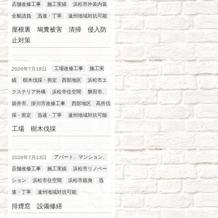
店舗改修工事
施工実績
浜松市外装内装
全般請負
迅速・丁寧
遠州地域対抗可能
屋根裏 鳩糞被害 清掃 侵入防
止対策
工場改修工事
施工実
2026年7月18日
績
樹木伐採・剪定 西部地区
浜松市エ
クステリア外構
浜松市住空間
磐田市、
袋井市、掛川市改修工事
西部地区 高所伐
採・剪定
迅速・丁寧
遠州地域対抗可能
工場 樹木伐採
アパート、マンション、
2026年7月13日
店舗改修工事
施工実績
浜松市リノベー
ション
浜松市住空間
浜松市親身
迅
速・丁寧
遠州地域対抗可能
排煙窓 設備修繕