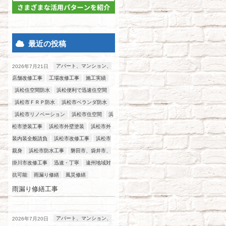
最近の投稿
アパート、マンション、
2026年7月21日
店舗改修工事
工場改修工事
施工実績
浜松住空間防水
浜松便利で迅速住空間
浜松市ＦＲＰ防水
浜松市ベランダ防水
浜松市リノベーション
浜松市住空間
浜
松市塗装工事
浜松市外壁塗装
浜松市外
装内装全般請負
浜松市改修工事
浜松市
親身
浜松市防水工事
磐田市、袋井市、
掛川市改修工事
迅速・丁寧
遠州地域対
抗可能
雨漏り修繕
風災修繕
雨漏り修繕工事
アパート、マンション、
2026年7月20日