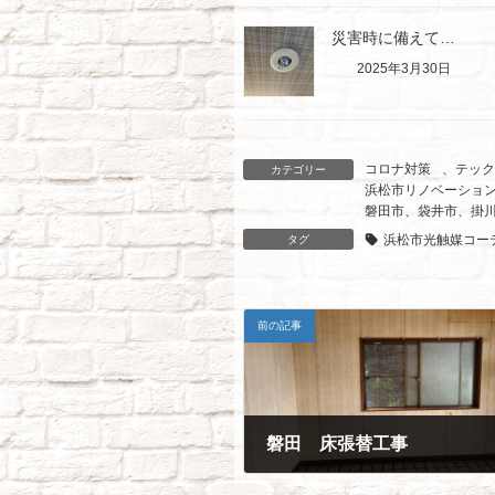
災害時に備えて…
2025年3月30日
コロナ対策
、
テック
カテゴリー
浜松市リノベーショ
磐田市、袋井市、掛
浜松市光触媒コー
タグ
前の記事
磐田 床張替工事
2021年8月13日