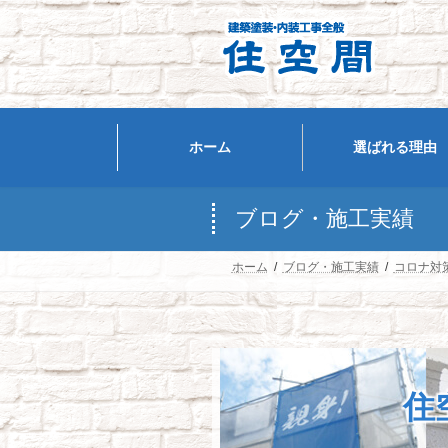
コ
ナ
ン
ビ
テ
ゲ
ン
ー
ツ
シ
へ
ョ
ホーム
選ばれる理由
ス
ン
キ
に
ッ
移
ブログ・施工実績
プ
動
ホーム
ブログ・施工実績
コロナ対
住