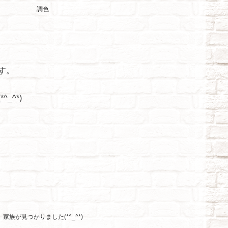
調色
す。
_^*)
家族が見つかりました(*^_^*)