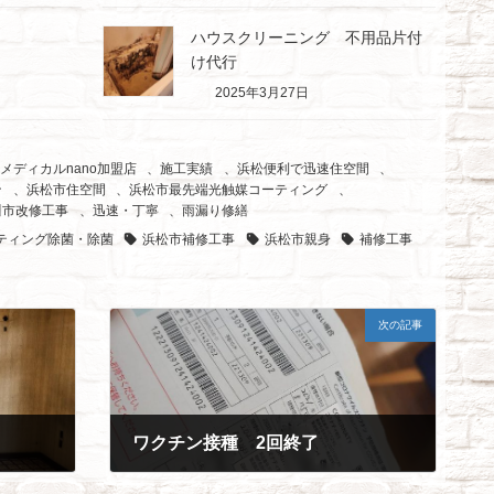
ハウスクリーニング 不用品片付
け代行
2025年3月27日
メディカルnano加盟店
、
施工実績
、
浜松便利で迅速住空間
、
ン
、
浜松市住空間
、
浜松市最先端光触媒コーティング
、
川市改修工事
、
迅速・丁寧
、
雨漏り修繕
ティング除菌・除菌
浜松市補修工事
浜松市親身
補修工事
次の記事
ワクチン接種 2回終了
2021年8月30日