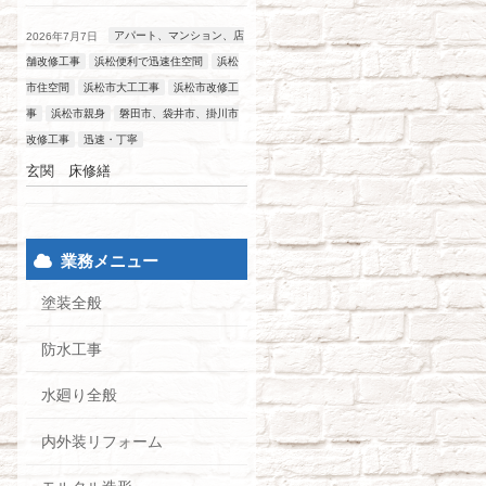
アパート、マンション、店
2026年7月7日
舗改修工事
浜松便利で迅速住空間
浜松
市住空間
浜松市大工工事
浜松市改修工
事
浜松市親身
磐田市、袋井市、掛川市
改修工事
迅速・丁寧
玄関 床修繕
業務メニュー
塗装全般
防水工事
水廻り全般
内外装リフォーム