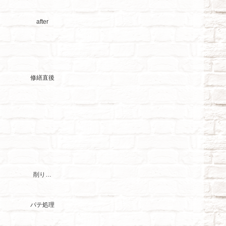
after
修繕直後
削り…
パテ処理