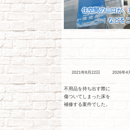
住空間の山口が、
などを
最
2021年8月22日
2026年4
終
更
不用品を持ち出す際に
新
傷ついてしまった床を
日
時
補修する案件でした。
: