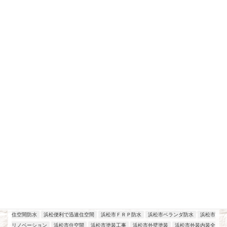
最近の投稿
アパート、マンション、店舗改修工事
工場改修工事
施工実績
浜松
2026年7月21日
住空間防水
浜松便利で迅速住空間
浜松市ＦＲＰ防水
浜松市ベランダ防水
浜松市
リノベーション
浜松市住空間
浜松市塗装工事
浜松市外壁塗装
浜松市外装内装全