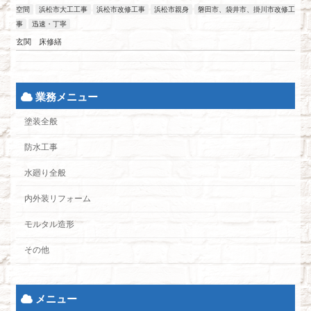
空間
浜松市大工工事
浜松市改修工事
浜松市親身
磐田市、袋井市、掛川市改修工
事
迅速・丁寧
玄関 床修繕
業務メニュー
塗装全般
防水工事
水廻り全般
内外装リフォーム
モルタル造形
その他
メニュー