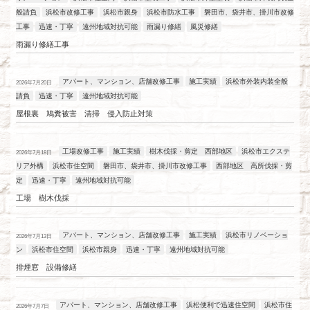
般請負
浜松市改修工事
浜松市親身
浜松市防水工事
磐田市、袋井市、掛川市改修
工事
迅速・丁寧
遠州地域対抗可能
雨漏り修繕
風災修繕
雨漏り修繕工事
アパート、マンション、店舗改修工事
施工実績
浜松市外装内装全般
2026年7月20日
請負
迅速・丁寧
遠州地域対抗可能
屋根裏 鳩糞被害 清掃 侵入防止対策
工場改修工事
施工実績
樹木伐採・剪定 西部地区
浜松市エクステ
2026年7月18日
リア外構
浜松市住空間
磐田市、袋井市、掛川市改修工事
西部地区 高所伐採・剪
定
迅速・丁寧
遠州地域対抗可能
工場 樹木伐採
アパート、マンション、店舗改修工事
施工実績
浜松市リノベーショ
2026年7月13日
ン
浜松市住空間
浜松市親身
迅速・丁寧
遠州地域対抗可能
排煙窓 設備修繕
アパート、マンション、店舗改修工事
浜松便利で迅速住空間
浜松市住
2026年7月7日