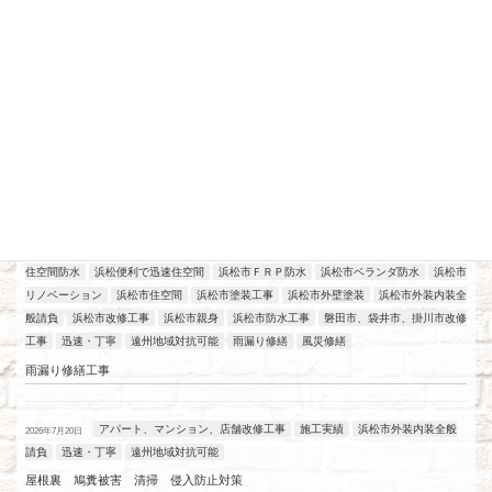
最近の投稿
アパート、マンション、店舗改修工事
工場改修工事
施工実績
浜松
2026年7月21日
住空間防水
浜松便利で迅速住空間
浜松市ＦＲＰ防水
浜松市ベランダ防水
浜松市
リノベーション
浜松市住空間
浜松市塗装工事
浜松市外壁塗装
浜松市外装内装全
般請負
浜松市改修工事
浜松市親身
浜松市防水工事
磐田市、袋井市、掛川市改修
工事
迅速・丁寧
遠州地域対抗可能
雨漏り修繕
風災修繕
雨漏り修繕工事
アパート、マンション、店舗改修工事
施工実績
浜松市外装内装全般
2026年7月20日
請負
迅速・丁寧
遠州地域対抗可能
屋根裏 鳩糞被害 清掃 侵入防止対策