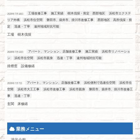
工場改修工事
施工実績
樹木伐採・剪定 西部地区
浜松市エクステ
2026年7月18日
リア外構
浜松市住空間
磐田市、袋井市、掛川市改修工事
西部地区 高所伐採・剪
定
迅速・丁寧
遠州地域対抗可能
工場 樹木伐採
アパート、マンション、店舗改修工事
施工実績
浜松市リノベーショ
2026年7月13日
ン
浜松市住空間
浜松市親身
迅速・丁寧
遠州地域対抗可能
排煙窓 設備修繕
アパート、マンション、店舗改修工事
浜松便利で迅速住空間
浜松市住
2026年7月7日
空間
浜松市大工工事
浜松市改修工事
浜松市親身
磐田市、袋井市、掛川市改修工
事
迅速・丁寧
玄関 床修繕
業務メニュー
塗装全般