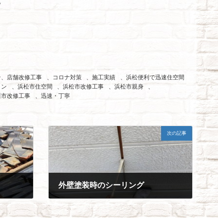
。
ン、店舗改修工事
、
コロナ対策
、
施工実績
、
浜松便利で迅速住空間
ョン
、
浜松市住空間
、
浜松市改修工事
、
浜松市親身
、
川市改修工事
、
迅速・丁寧
次の記事
外壁塗装時のシーリング
2021年5月11日