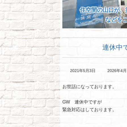
住空間の山口が、
などを
連休中
最
2021年5月3日
2026年4月
終
更
お世話になっております。
新
日
時
GW 連休中ですが
:
緊急対応はしております。