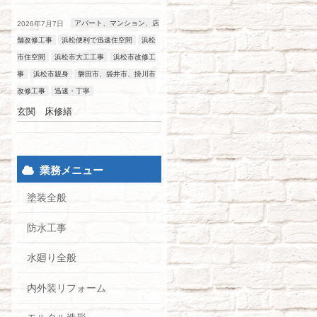
アパート、マンション、店
2026年7月7日
舗改修工事
浜松便利で迅速住空間
浜松
市住空間
浜松市大工工事
浜松市改修工
事
浜松市親身
磐田市、袋井市、掛川市
改修工事
迅速・丁寧
玄関 床修繕
業務メニュー
塗装全般
防水工事
水廻り全般
内外装リフォーム