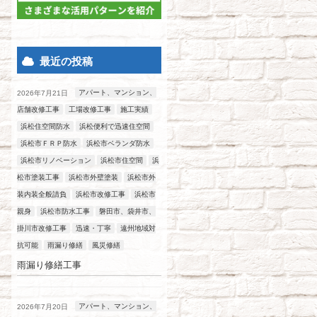
最近の投稿
アパート、マンション、
2026年7月21日
店舗改修工事
工場改修工事
施工実績
浜松住空間防水
浜松便利で迅速住空間
浜松市ＦＲＰ防水
浜松市ベランダ防水
浜松市リノベーション
浜松市住空間
浜
松市塗装工事
浜松市外壁塗装
浜松市外
装内装全般請負
浜松市改修工事
浜松市
親身
浜松市防水工事
磐田市、袋井市、
掛川市改修工事
迅速・丁寧
遠州地域対
抗可能
雨漏り修繕
風災修繕
雨漏り修繕工事
アパート、マンション、
2026年7月20日