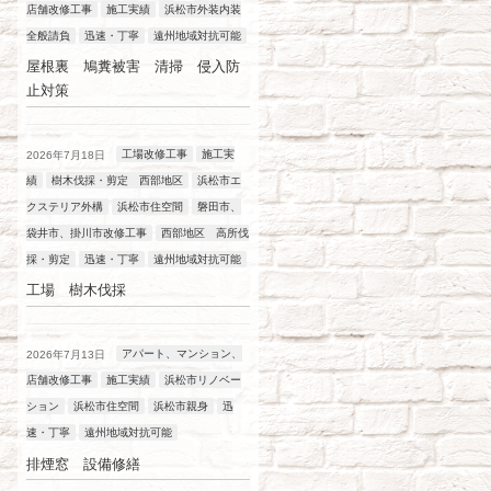
店舗改修工事
施工実績
浜松市外装内装
全般請負
迅速・丁寧
遠州地域対抗可能
屋根裏 鳩糞被害 清掃 侵入防
止対策
工場改修工事
施工実
2026年7月18日
績
樹木伐採・剪定 西部地区
浜松市エ
クステリア外構
浜松市住空間
磐田市、
袋井市、掛川市改修工事
西部地区 高所伐
採・剪定
迅速・丁寧
遠州地域対抗可能
工場 樹木伐採
アパート、マンション、
2026年7月13日
店舗改修工事
施工実績
浜松市リノベー
ション
浜松市住空間
浜松市親身
迅
速・丁寧
遠州地域対抗可能
排煙窓 設備修繕