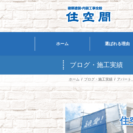
コ
ナ
ン
ビ
テ
ゲ
ン
ー
ツ
シ
へ
ョ
ホーム
選ばれる理由
ス
ン
キ
に
ッ
移
ブログ・施工実績
プ
動
ホーム
ブログ・施工実績
アパート
住