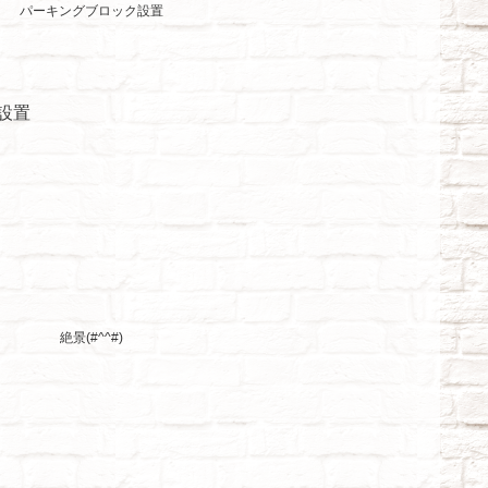
パーキングブロック設置
設置
絶景(#^^#)