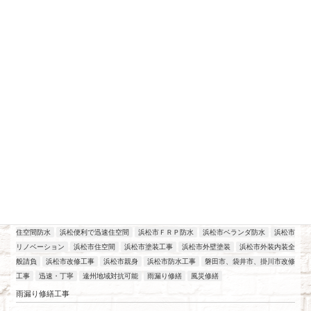
最近の投稿
アパート、マンション、店舗改修工事
工場改修工事
施工実績
浜松
2026年7月21日
住空間防水
浜松便利で迅速住空間
浜松市ＦＲＰ防水
浜松市ベランダ防水
浜松市
リノベーション
浜松市住空間
浜松市塗装工事
浜松市外壁塗装
浜松市外装内装全
般請負
浜松市改修工事
浜松市親身
浜松市防水工事
磐田市、袋井市、掛川市改修
工事
迅速・丁寧
遠州地域対抗可能
雨漏り修繕
風災修繕
雨漏り修繕工事