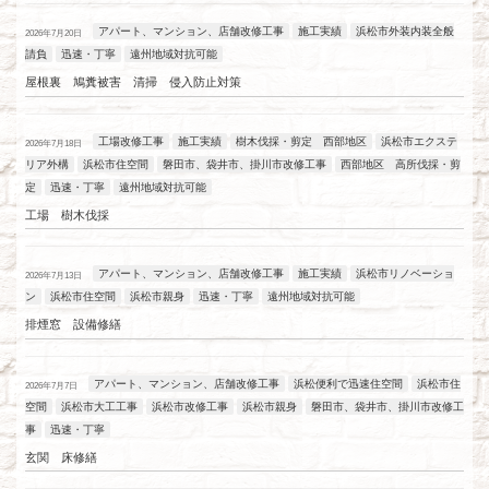
アパート、マンション、店舗改修工事
施工実績
浜松市外装内装全般
2026年7月20日
請負
迅速・丁寧
遠州地域対抗可能
屋根裏 鳩糞被害 清掃 侵入防止対策
工場改修工事
施工実績
樹木伐採・剪定 西部地区
浜松市エクステ
2026年7月18日
リア外構
浜松市住空間
磐田市、袋井市、掛川市改修工事
西部地区 高所伐採・剪
定
迅速・丁寧
遠州地域対抗可能
工場 樹木伐採
アパート、マンション、店舗改修工事
施工実績
浜松市リノベーショ
2026年7月13日
ン
浜松市住空間
浜松市親身
迅速・丁寧
遠州地域対抗可能
排煙窓 設備修繕
アパート、マンション、店舗改修工事
浜松便利で迅速住空間
浜松市住
2026年7月7日
空間
浜松市大工工事
浜松市改修工事
浜松市親身
磐田市、袋井市、掛川市改修工
事
迅速・丁寧
玄関 床修繕