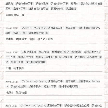
般請負
浜松市改修工事
浜松市親身
浜松市防水工事
磐田市、袋井市、掛川市改修
工事
迅速・丁寧
遠州地域対抗可能
雨漏り修繕
風災修繕
雨漏り修繕工事
アパート、マンション、店舗改修工事
施工実績
浜松市外装内装全般
2026年7月20日
請負
迅速・丁寧
遠州地域対抗可能
屋根裏 鳩糞被害 清掃 侵入防止対策
工場改修工事
施工実績
樹木伐採・剪定 西部地区
浜松市エクステ
2026年7月18日
リア外構
浜松市住空間
磐田市、袋井市、掛川市改修工事
西部地区 高所伐採・剪
定
迅速・丁寧
遠州地域対抗可能
工場 樹木伐採
アパート、マンション、店舗改修工事
施工実績
浜松市リノベーショ
2026年7月13日
ン
浜松市住空間
浜松市親身
迅速・丁寧
遠州地域対抗可能
排煙窓 設備修繕
アパート、マンション、店舗改修工事
浜松便利で迅速住空間
浜松市住
2026年7月7日