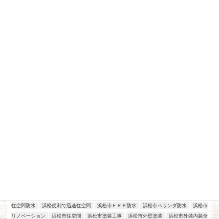
最近の投稿
アパート、マンション、店舗改修工事
工場改修工事
施工実績
浜松
2026年7月21日
住空間防水
浜松便利で迅速住空間
浜松市ＦＲＰ防水
浜松市ベランダ防水
浜松市
リノベーション
浜松市住空間
浜松市塗装工事
浜松市外壁塗装
浜松市外装内装全