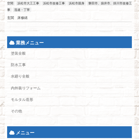
空間
浜松市大工工事
浜松市改修工事
浜松市親身
磐田市、袋井市、掛川市改修工
事
迅速・丁寧
玄関 床修繕
業務メニュー
塗装全般
防水工事
水廻り全般
内外装リフォーム
モルタル造形
その他
メニュー