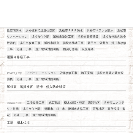
最近の投稿
アパート、マンション、店舗改修工事
工場改修工事
施工実績
浜松
2026年7月21日
住空間防水
浜松便利で迅速住空間
浜松市ＦＲＰ防水
浜松市ベランダ防水
浜松市
リノベーション
浜松市住空間
浜松市塗装工事
浜松市外壁塗装
浜松市外装内装全
般請負
浜松市改修工事
浜松市親身
浜松市防水工事
磐田市、袋井市、掛川市改修
工事
迅速・丁寧
遠州地域対抗可能
雨漏り修繕
風災修繕
雨漏り修繕工事
アパート、マンション、店舗改修工事
施工実績
浜松市外装内装全般
2026年7月20日
請負
迅速・丁寧
遠州地域対抗可能
屋根裏 鳩糞被害 清掃 侵入防止対策
工場改修工事
施工実績
樹木伐採・剪定 西部地区
浜松市エクステ
2026年7月18日
リア外構
浜松市住空間
磐田市、袋井市、掛川市改修工事
西部地区 高所伐採・剪
定
迅速・丁寧
遠州地域対抗可能
工場 樹木伐採