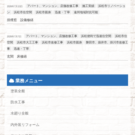
アパート、マンション、店舗改修工事
施工実績
浜松市リノベーショ
2026年7月13日
ン
浜松市住空間
浜松市親身
迅速・丁寧
遠州地域対抗可能
排煙窓 設備修繕
アパート、マンション、店舗改修工事
浜松便利で迅速住空間
浜松市住
2026年7月7日
空間
浜松市大工工事
浜松市改修工事
浜松市親身
磐田市、袋井市、掛川市改修工
事
迅速・丁寧
玄関 床修繕
業務メニュー
塗装全般
防水工事
水廻り全般
内外装リフォーム