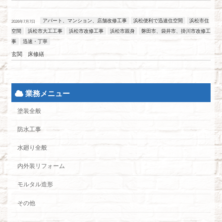
アパート、マンション、店舗改修工事
浜松便利で迅速住空間
浜松市住
2026年7月7日
空間
浜松市大工工事
浜松市改修工事
浜松市親身
磐田市、袋井市、掛川市改修工
事
迅速・丁寧
玄関 床修繕
業務メニュー
塗装全般
防水工事
水廻り全般
内外装リフォーム
モルタル造形
その他