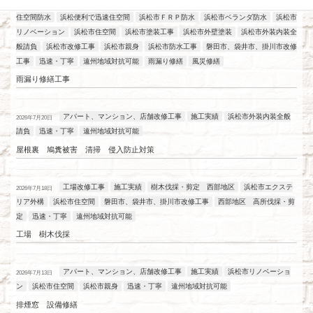
アパート、マンション、店舗改修工事
工場改修工事
施工実績
浜松
2026年7月21日
住空間防水
浜松便利で迅速住空間
浜松市ＦＲＰ防水
浜松市ベランダ防水
浜松市
リノベーション
浜松市住空間
浜松市塗装工事
浜松市外壁塗装
浜松市外装内装全
般請負
浜松市改修工事
浜松市親身
浜松市防水工事
磐田市、袋井市、掛川市改修
工事
迅速・丁寧
遠州地域対抗可能
雨漏り修繕
風災修繕
雨漏り修繕工事
アパート、マンション、店舗改修工事
施工実績
浜松市外装内装全般
2026年7月20日
請負
迅速・丁寧
遠州地域対抗可能
屋根裏 鳩糞被害 清掃 侵入防止対策
工場改修工事
施工実績
樹木伐採・剪定 西部地区
浜松市エクステ
2026年7月18日
リア外構
浜松市住空間
磐田市、袋井市、掛川市改修工事
西部地区 高所伐採・剪
定
迅速・丁寧
遠州地域対抗可能
工場 樹木伐採
アパート、マンション、店舗改修工事
施工実績
浜松市リノベーショ
2026年7月13日
ン
浜松市住空間
浜松市親身
迅速・丁寧
遠州地域対抗可能
排煙窓 設備修繕