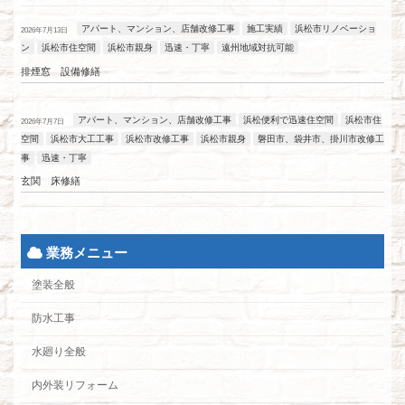
アパート、マンション、店舗改修工事
施工実績
浜松市リノベーショ
2026年7月13日
ン
浜松市住空間
浜松市親身
迅速・丁寧
遠州地域対抗可能
排煙窓 設備修繕
アパート、マンション、店舗改修工事
浜松便利で迅速住空間
浜松市住
2026年7月7日
空間
浜松市大工工事
浜松市改修工事
浜松市親身
磐田市、袋井市、掛川市改修工
事
迅速・丁寧
玄関 床修繕
業務メニュー
塗装全般
防水工事
水廻り全般
内外装リフォーム