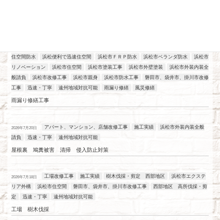
最近の投稿
アパート、マンション、店舗改修工事
工場改修工事
施工実績
浜松
2026年7月21日
住空間防水
浜松便利で迅速住空間
浜松市ＦＲＰ防水
浜松市ベランダ防水
浜松市
リノベーション
浜松市住空間
浜松市塗装工事
浜松市外壁塗装
浜松市外装内装全
般請負
浜松市改修工事
浜松市親身
浜松市防水工事
磐田市、袋井市、掛川市改修
工事
迅速・丁寧
遠州地域対抗可能
雨漏り修繕
風災修繕
雨漏り修繕工事
アパート、マンション、店舗改修工事
施工実績
浜松市外装内装全般
2026年7月20日
請負
迅速・丁寧
遠州地域対抗可能
屋根裏 鳩糞被害 清掃 侵入防止対策
工場改修工事
施工実績
樹木伐採・剪定 西部地区
浜松市エクステ
2026年7月18日
リア外構
浜松市住空間
磐田市、袋井市、掛川市改修工事
西部地区 高所伐採・剪
定
迅速・丁寧
遠州地域対抗可能
工場 樹木伐採