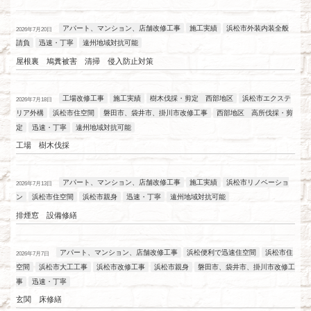
アパート、マンション、店舗改修工事
施工実績
浜松市外装内装全般
2026年7月20日
請負
迅速・丁寧
遠州地域対抗可能
屋根裏 鳩糞被害 清掃 侵入防止対策
工場改修工事
施工実績
樹木伐採・剪定 西部地区
浜松市エクステ
2026年7月18日
リア外構
浜松市住空間
磐田市、袋井市、掛川市改修工事
西部地区 高所伐採・剪
定
迅速・丁寧
遠州地域対抗可能
工場 樹木伐採
アパート、マンション、店舗改修工事
施工実績
浜松市リノベーショ
2026年7月13日
ン
浜松市住空間
浜松市親身
迅速・丁寧
遠州地域対抗可能
排煙窓 設備修繕
アパート、マンション、店舗改修工事
浜松便利で迅速住空間
浜松市住
2026年7月7日
空間
浜松市大工工事
浜松市改修工事
浜松市親身
磐田市、袋井市、掛川市改修工
事
迅速・丁寧
玄関 床修繕