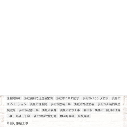
最近の投稿
アパート、マンション、店舗改修工事
工場改修工事
施工実績
浜松
2026年7月21日
住空間防水
浜松便利で迅速住空間
浜松市ＦＲＰ防水
浜松市ベランダ防水
浜松市
リノベーション
浜松市住空間
浜松市塗装工事
浜松市外壁塗装
浜松市外装内装全
般請負
浜松市改修工事
浜松市親身
浜松市防水工事
磐田市、袋井市、掛川市改修
工事
迅速・丁寧
遠州地域対抗可能
雨漏り修繕
風災修繕
雨漏り修繕工事